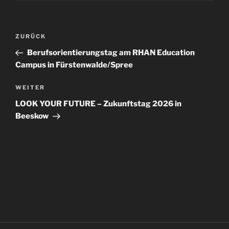
Beitragsnavigation
Vorheriger
ZURÜCK
Beitrag
Berufsorientierungstag am RHAN Education
Campus in Fürstenwalde/Spree
Nächster
WEITER
Beitrag
LOOK YOUR FUTURE – Zukunftstag 2026 in
Beeskow