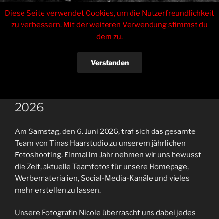
Zum
Tinas Haarstudio
Diese Seite verwendet Cookies, um die Nutzerfreundlichkeit
Inhalt
zu verbessern. Mit der weiteren Verwendung stimmst du
springen
Inhaberin Sabrina Czarkowski
dem zu.
Menü
Verstanden
VERÖFFENTLICHT
6. JUNI 2026
VON
ENRICOZERBE
AM
Jährliches Team-Fotoshooting
Datenschutzerklärung
2026
Am Samstag, den 6. Juni 2026, traf sich das gesamte
Team von Tinas Haarstudio zu unserem jährlichen
Fotoshooting. Einmal im Jahr nehmen wir uns bewusst
die Zeit, aktuelle Teamfotos für unsere Homepage,
Werbematerialien, Social-Media-Kanäle und vieles
mehr erstellen zu lassen.
Unsere Fotografin Nicole überrascht uns dabei jedes