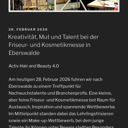
VERÖFFENTLICHT
28. FEBRUAR 2026
AM
Kreativität, Mut und Talent bei der
Friseur- und Kosmetikmesse in
Eberswalde
Activ Hair and Beauty 4.0
Am heutigen 28. Februar 2026 fuhren wir nach
Eberswalde zu einem Treffpunkt für
Nachwuchstalente und Branchenprofis. Eine kleine,
aber feine Friseur- und Kosmetikmesse bot Raum für
Austausch, Inspiration und spannende Wettbewerbe.
Im Mittelpunkt standen dabei das Lehrlingsfrisieren
sowie ein Make-up-Wettbewerb, bei dem junge
Talente ihr Können unter Beweis stellten.Besonders