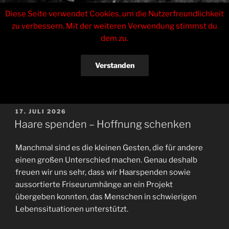
Zum
Tinas Haarstudio
Diese Seite verwendet Cookies, um die Nutzerfreundlichkeit
Inhalt
zu verbessern. Mit der weiteren Verwendung stimmst du
springen
Inhaberin Sabrina Czarkowski
dem zu.
Menü
Verstanden
AUTOR:
ENRICOZERBE
Datenschutzerklärung
VERÖFFENTLICHT
17. JULI 2026
AM
Haare spenden – Hoffnung schenken
Manchmal sind es die kleinen Gesten, die für andere
einen großen Unterschied machen. Genau deshalb
freuen wir uns sehr, dass wir Haarspenden sowie
aussortierte Friseurumhänge an ein Projekt
übergeben konnten, das Menschen in schwierigen
Lebenssituationen unterstützt.