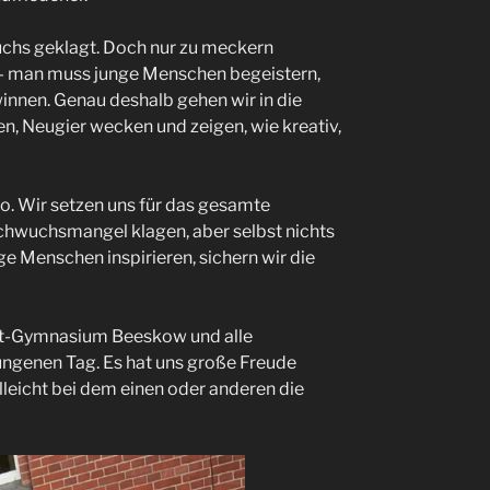
uchs geklagt. Doch nur zu meckern
n – man muss junge Menschen begeistern,
innen. Genau deshalb gehen wir in die
n, Neugier wecken und zeigen, wie kreativ,
o. Wir setzen uns für das gesamte
achwuchsmangel klagen, aber selbst nichts
ge Menschen inspirieren, sichern wir die
et-Gymnasium Beeskow und alle
lungenen Tag. Es hat uns große Freude
leicht bei dem einen oder anderen die