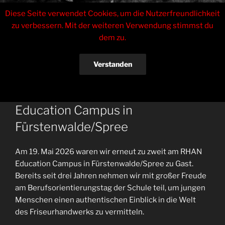
Zum
Tinas Haarstudio
Diese Seite verwendet Cookies, um die Nutzerfreundlichkeit
Inhalt
zu verbessern. Mit der weiteren Verwendung stimmst du
springen
Inhaberin Sabrina Czarkowski
dem zu.
Menü
Verstanden
VERÖFFENTLICHT
19. MAI 2026
VON
ENRICOZERBE
AM
Berufsorientierungstag am RHAN
Datenschutzerklärung
Education Campus in
Fürstenwalde/Spree
Am 19. Mai 2026 waren wir erneut zu zweit am RHAN
Education Campus in Fürstenwalde/Spree zu Gast.
Bereits seit drei Jahren nehmen wir mit großer Freude
am Berufsorientierungstag der Schule teil, um jungen
Menschen einen authentischen Einblick in die Welt
des Friseurhandwerks zu vermitteln.