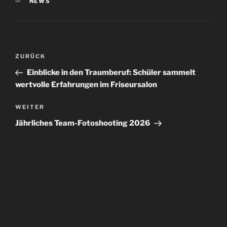
KATEGORIEN
NEWS
Beitragsnavigation
Vorheriger
ZURÜCK
Beitrag
Einblicke in den Traumberuf: Schüler sammelt
wertvolle Erfahrungen im Friseursalon
Nächster
WEITER
Beitrag
Jährliches Team-Fotoshooting 2026