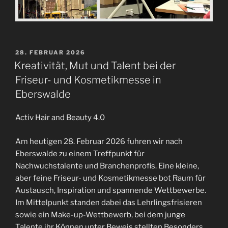
VERÖFFENTLICHT
28. FEBRUAR 2026
AM
Kreativität, Mut und Talent bei der
Friseur- und Kosmetikmesse in
Eberswalde
Activ Hair and Beauty 4.0
Am heutigen 28. Februar 2026 fuhren wir nach
Eberswalde zu einem Treffpunkt für
Nachwuchstalente und Branchenprofis. Eine kleine,
aber feine Friseur- und Kosmetikmesse bot Raum für
Austausch, Inspiration und spannende Wettbewerbe.
Im Mittelpunkt standen dabei das Lehrlingsfrisieren
sowie ein Make-up-Wettbewerb, bei dem junge
Talente ihr Können unter Beweis stellten.Besonders