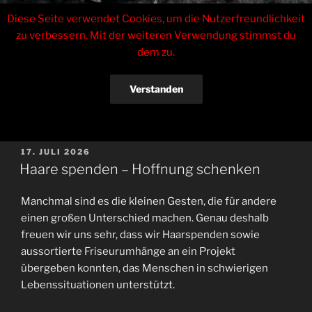
Zum
Tinas Haarstudio
Diese Seite verwendet Cookies, um die Nutzerfreundlichkeit
Inhalt
zu verbessern. Mit der weiteren Verwendung stimmst du
springen
Inhaberin Sabrina Czarkowski
dem zu.
Menü
Verstanden
AKTUELLES
Datenschutzerklärung
VERÖFFENTLICHT
17. JULI 2026
AM
Haare spenden – Hoffnung schenken
Manchmal sind es die kleinen Gesten, die für andere
einen großen Unterschied machen. Genau deshalb
freuen wir uns sehr, dass wir Haarspenden sowie
aussortierte Friseurumhänge an ein Projekt
übergeben konnten, das Menschen in schwierigen
Lebenssituationen unterstützt.