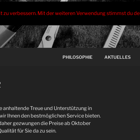
it zu verbessern. Mit der weiteren Verwendung stimmst du de
PHILOSOPHIE
AKTUELLES
2
e anhaltende Treue und Unterstützung in
ir Ihnen den bestmöglichen Service bieten.
d daher gezwungen die Preise ab Oktober
lität für Sie da zu sein.