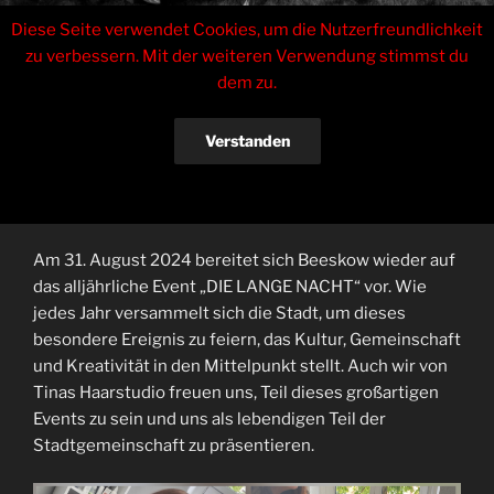
Zum
Tinas Haarstudio
Diese Seite verwendet Cookies, um die Nutzerfreundlichkeit
Inhalt
zu verbessern. Mit der weiteren Verwendung stimmst du
springen
Inhaberin Sabrina Czarkowski
dem zu.
Menü
Verstanden
VERÖFFENTLICHT
31. AUGUST 2024
VON
ENRICOZERBE
AM
„DIE LANGE NACHT“ Beeskow
Datenschutzerklärung
Am 31. August 2024 bereitet sich Beeskow wieder auf
das alljährliche Event „DIE LANGE NACHT“ vor. Wie
jedes Jahr versammelt sich die Stadt, um dieses
besondere Ereignis zu feiern, das Kultur, Gemeinschaft
und Kreativität in den Mittelpunkt stellt. Auch wir von
Tinas Haarstudio freuen uns, Teil dieses großartigen
Events zu sein und uns als lebendigen Teil der
Stadtgemeinschaft zu präsentieren.