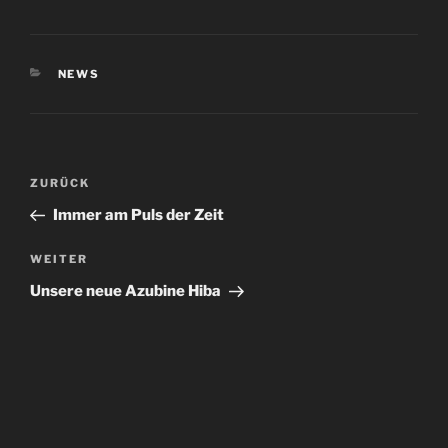
KATEGORIEN
NEWS
Beitragsnavigation
Vorheriger
ZURÜCK
Beitrag
Immer am Puls der Zeit
Nächster
WEITER
Beitrag
Unsere neue Azubine Hiba