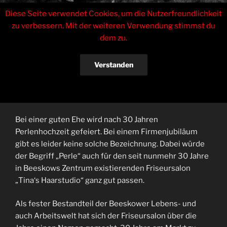
Zum
Tinas Haarstudio
Diese Seite verwendet Cookies, um die Nutzerfreundlichkeit
Inhalt
zu verbessern. Mit der weiteren Verwendung stimmst du
springen
Inhaberin Sabrina Czarkowski
dem zu.
Menü
Verstanden
VERÖFFENTLICHT
9. DEZEMBER 2021
VON
ENRICOZERBE
AM
30 Jahre immer im Trend der Zeit
Datenschutzerklärung
Bei einer guten Ehe wird nach 30 Jahren
Perlenhochzeit gefeiert. Bei einem Firmenjubiläum
gibt es leider keine solche Bezeichnung. Dabei würde
der Begriff „Perle“ auch für den seit nunmehr 30 Jahre
in Beeskows Zentrum existierenden Friseursalon
„Tina‘s Haarstudio“ ganz gut passen.
Als fester Bestandteil der Beeskower Lebens- und
auch Arbeitswelt hat sich der Friseursalon über die