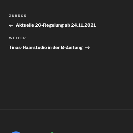
Beitragsnavigation
Vorheriger
ZURÜCK
Beitrag
Aktuelle 2G-Regelung ab 24.11.2021
Nächster
WEITER
Beitrag
Tinas-Haarstudio in der B-Zeitung