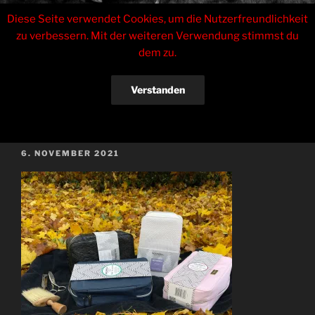
Zum
Tinas Haarstudio
Diese Seite verwendet Cookies, um die Nutzerfreundlichkeit
Inhalt
zu verbessern. Mit der weiteren Verwendung stimmst du
springen
Inhaberin Sabrina Czarkowski
dem zu.
Menü
Verstanden
KURZMITTEILUNGEN
Datenschutzerklärung
VERÖFFENTLICHT
6. NOVEMBER 2021
AM