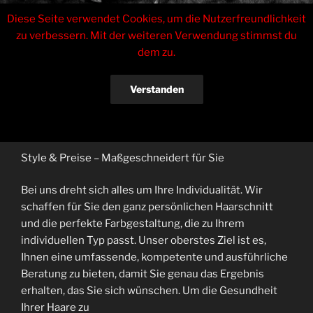
Zum
Tinas Haarstudio
Diese Seite verwendet Cookies, um die Nutzerfreundlichkeit
Inhalt
zu verbessern. Mit der weiteren Verwendung stimmst du
springen
Inhaberin Sabrina Czarkowski
dem zu.
Menü
Verstanden
TEST
Datenschutzerklärung
Style & Preise – Maßgeschneidert für Sie
Bei uns dreht sich alles um Ihre Individualität. Wir
schaffen für Sie den ganz persönlichen Haarschnitt
und die perfekte Farbgestaltung, die zu Ihrem
individuellen Typ passt. Unser oberstes Ziel ist es,
Ihnen eine umfassende, kompetente und ausführliche
Beratung zu bieten, damit Sie genau das Ergebnis
erhalten, das Sie sich wünschen. Um die Gesundheit
Ihrer Haare zu